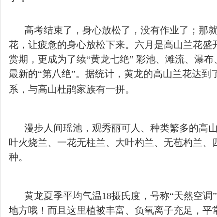
高考结束了，身心放松了，没有作业了；那
花，让疲惫的身心放松下来。六月是高山兰花盛
赏期，更成为了续
“黄龙七绝” 彩池、滩流、瀑
最新的“第八绝”。据统计，黄龙的高山兰花达到
系，与高山杜鹃家族有一拼。
漫步人间瑶池，观秀丽可人、种类繁多的高
叶火烧兰、一花无柱兰、大叶杓兰、无苞杓兰、
种。
黄龙夏季平均气温
18
摄氏度，号称“天然空调
地方哦！而且这里植被丰富、负氧离子充足，平