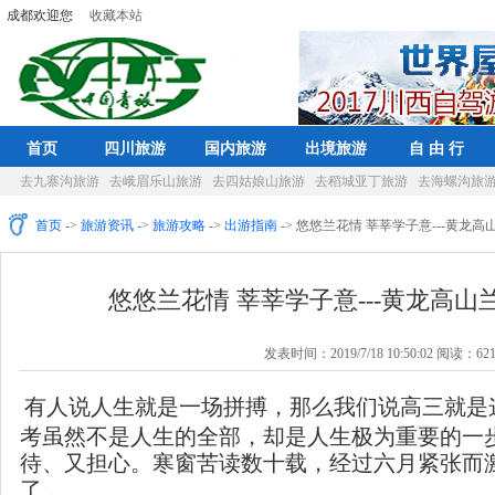
成都欢迎您
收藏本站
首页
四川旅游
国内旅游
出境旅游
自 由 行
去九寨沟旅游
去峨眉乐山旅游
去四姑娘山旅游
去稻城亚丁旅游
去海螺沟旅
首页
->
旅游资讯
->
旅游攻略
->
出游指南
-> 悠悠兰花情 莘莘学子意---黄龙
悠悠兰花情 莘莘学子意---黄龙高山
发表时间：2019/7/18 10:50:02 阅读：62
有人说人生就是一场拼搏，那么我们说高三就是
考虽然不是人生的全部，却是人生极为重要的一
待、又担心。寒窗苦读数十载，经过六月紧张而
了
。