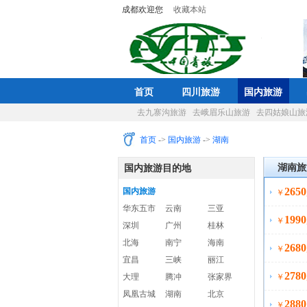
成都欢迎您
收藏本站
首页
四川旅游
国内旅游
去九寨沟旅游
去峨眉乐山旅游
去四姑娘山旅
首页
->
国内旅游
->
湖南
湖南旅
国内旅游目的地
2650
国内旅游
￥
华东五市
云南
三亚
1990
￥
深圳
广州
桂林
北海
南宁
海南
2680
￥
宜昌
三峡
丽江
2780
大理
腾冲
张家界
￥
凤凰古城
湖南
北京
2880
￥