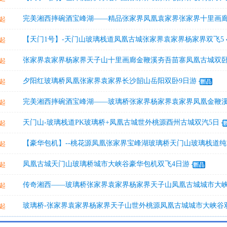
完美湘西摔碗酒宝峰湖——精品张家界凤凰袁家界张家界十里画
起
【天门1号】-天门山玻璃栈道凤凰古城张家界袁家界杨家界双飞5
起
张家界袁家界杨家界天子山十里画廊金鞭溪夯吾苗寨凤凰古城双卧
起
夕阳红玻璃桥凤凰张家界袁家界长沙韶山岳阳双卧9日游
起
完美湘西摔碗酒宝峰湖——玻璃桥张家界杨家界袁家界凤凰金鞭
起
天门山-玻璃栈道PK玻璃桥+凤凰古城世外桃源酉州古城双汽5日
起
【豪华包机】--桃花源凤凰张家界宝峰湖玻璃桥天门山玻璃栈道纯
起
凤凰古城天门山玻璃桥城市大峡谷豪华包机双飞4日游
起
传奇湘西——玻璃桥张家界袁家界杨家界天子山凤凰古城城市大
起
玻璃桥-张家界袁家界杨家界天子山世外桃源凤凰古城城市大峡谷
起