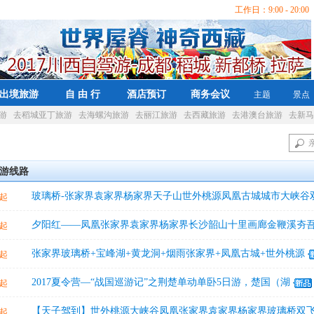
工作日：9:00 - 20:00 
出境旅游
自 由 行
酒店预订
商务会议
主题
景点
游
去稻城亚丁旅游
去海螺沟旅游
去丽江旅游
去西藏旅游
去港澳台旅游
去新马
游线路
玻璃桥-张家界袁家界杨家界天子山世外桃源凤凰古城城市大峡谷
起
夕阳红——凤凰张家界袁家界杨家界长沙韶山十里画廊金鞭溪夯
起
张家界玻璃桥+宝峰湖+黄龙洞+烟雨张家界+凤凰古城+世外桃源
起
2017夏令营—“战国巡游记”之荆楚单动单卧5日游，楚国（湖
起
【天子驾到】世外桃源大峡谷凤凰张家界袁家界杨家界玻璃桥双飞
起