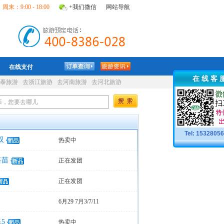
周末：9:00 - 18:00
+我们微信
网站导航
在线支付
在 线 客 
泰旅游
去浙江旅游
去河南旅游
去河北旅游
Tel: 1532805
双
热卖中
吾苗
正在发团
正在发团
6月29 7月3/7/11
5
热卖中