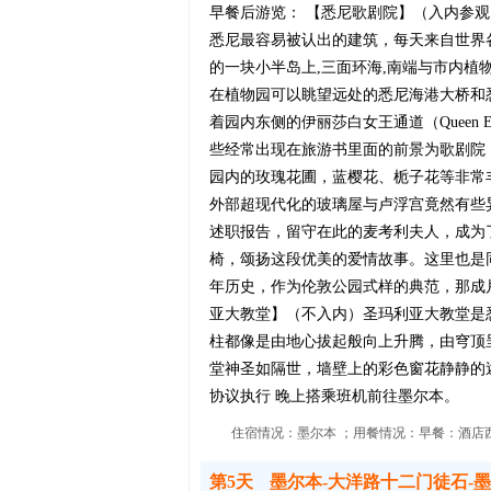
早餐后游览： 【悉尼歌剧院】（入内参
悉尼最容易被认出的建筑，每天来自世界
的一块小半岛上,三面环海,南端与市内
在植物园可以眺望远处的悉尼海港大桥和
着园内东侧的伊丽莎白女王通道（Queen Eli
些经常出现在旅游书里面的前景为歌剧院
园内的玫瑰花圃，蓝樱花、栀子花等非常丰富，随
外部超现代化的玻璃屋与卢浮宫竟然有些异
述职报告，留守在此的麦考利夫人，成为
椅，颂扬这段优美的爱情故事。这里也是同时
年历史，作为伦敦公园式样的典范，那成
亚大教堂】（不入内）圣玛利亚大教堂是
柱都像是由地心拔起般向上升腾，由穹顶
堂神圣如隔世，墙壁上的彩色窗花静静的
协议执行 晚上搭乘班机前往墨尔本。
住宿情况：墨尔本 ；用餐情况：早餐：酒店西
第5天
墨尔本-大洋路十二门徒石-