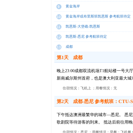
黄金海岸
9
黄金海岸或布里斯班凯恩斯 参考航班待定
10
凯恩斯-大堡礁-凯恩斯
11
凯恩斯-悉尼 参考航班待定
12
成都
13
第1天
成都
晚上23:00成都双流机场T1航站楼一号
新南威尔斯州首府，也是澳大利亚最大城
住宿情况：飞机上 ；用餐情况：无
第2天
成都-悉尼 参考航班：CTU-SYD C
下午抵达澳洲最繁华的城市—悉尼。 悉尼
歌剧院等待游客的到来。 抵达后前往用
住宿情况：悉尼 ；用餐情况：早餐：飞机餐 