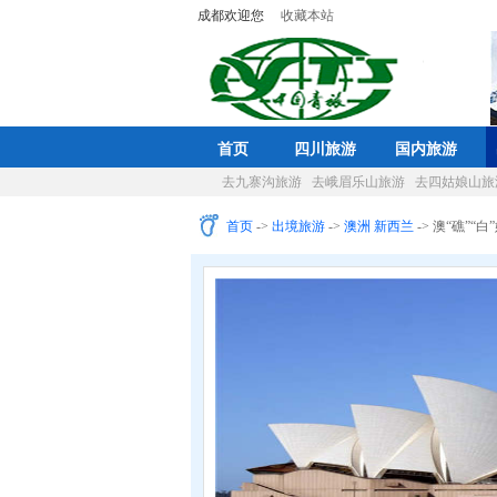
成都欢迎您
收藏本站
首页
四川旅游
国内旅游
去九寨沟旅游
去峨眉乐山旅游
去四姑娘山旅
首页
->
出境旅游
->
澳洲 新西兰
-> 澳“礁”