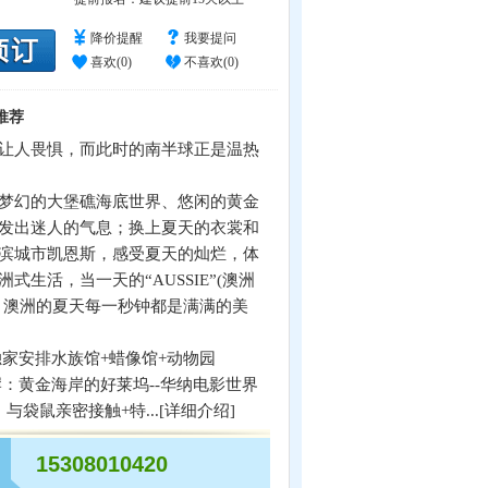
降价提醒
我要提问
喜欢(
0
)
不喜欢(
0
)
推荐
让人畏惧，而此时的南半球正是温热
梦幻的大堡礁海底世界、悠闲的黄金
发出迷人的气息；换上夏天的衣裳和
滨城市凯恩斯，感受夏天的灿烂，体
式生活，当一天的“AUSSIE”(澳洲
；澳洲的夏天每一秒钟都是满满的美
独家安排水族馆+蜡像馆+动物园
岸：黄金海岸的好莱坞--华纳电影世界
与袋鼠亲密接触+特...[
详细介绍
]
15308010420