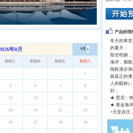
产品经理
冬天的寒意
的夏天；
2026年8月
9月
阳光明媚，
星期三
星期四
星期五
星期六
海岸，都散
拖鞋漫步海
1
验真正的澳洲
人的昵称)
5
6
7
8
好；
★ 悉尼：
12
13
14
15
★ 黄金海
19
20
21
22
+天堂农庄，
26
27
28
29