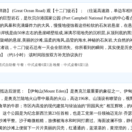
Great Ocean Road) 观【十二门徒石】； （往返高速路，单边车程约3
的巨型岩石，是坎贝尔港国家公园 (Port Campbell National Par
，南大洋的风暴和充满爆炸力的大风，慢慢地侵蚀着这些松软的石灰岩悬崖，
海岸线是由50米左右的悬崖峭壁组成,淋漓尽现地壳的沉积层,从顶到底的黑
陡峭的悬崖,美丽的沙滩,温柔的海风,晶莹的海水,神秘的石灰岩,大自然
研究者说，十二门徒石总有一天会全部消失。你所看到的瞬间，其实便是历
动】（约1小时）:该时间段按双方补充协议执行
式自助餐 午餐：中式桌餐6菜1汤 晚餐：中式桌餐6菜1汤
达后游览： 【伊甸山(Mount Eden)】是奥克兰最重要的象征之一。
前，是奥克兰陆地火山带中最高的火山，高达196米。山顶设有瞭望台，
草的牛群；市区内高耸的现代建筑与绿油油的“田园风光” 相互辉映，的
园是为纪念新西兰第23任首相，也是工党第一任领袖迈克尔·乔瑟夫·萨文奇(Mic
沙滩平整。沙子略微粗糙，放佛被海水和时间打磨过。海面波澜不惊，静
黄的沙滩上便留下一片片美丽的贝壳，红通通的，蓝湛湛的，黄澄澄的，