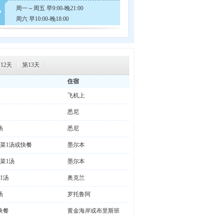
周一～周五 早9:00-晚21:00
周六 早10:00-晚18:00
12天
第13天
住宿
飞机上
悉尼
汤
悉尼
6菜1汤或快餐
墨尔本
菜1汤
墨尔本
1汤
奥克兰
汤
罗托鲁阿
快餐
黄金海岸或布里斯班