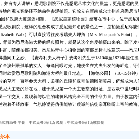
观，并有专人讲解）悉尼歌剧院不仅是悉尼艺术文化的殿堂，更是悉尼的灵
各地的观光客络绎不绝前往参观拍照。它耸立在新南威尔士州首府悉尼市
植物园和政府大厦遥遥相望。 【悉尼皇家植物园】坐落在市中心，位于悉
悉尼歌剧院，这样的组合构成了悉尼最知名的景色之一，是拍摄悉尼标志
zabeth Walk）可以直接通往麦考瑞夫人岬角（Mrs. Macquarie's P
，背景为悉尼海港大桥的经典照片，就是从这个角度拍摄出来的。除了麦
便拍都很美。悉尼热带中心植物园的南部是标志性建筑——悉尼热带中心（The Sy
曲同工之妙。 【麦考利夫人椅子】麦考利先生于1810年至1821年担
了全澳州最孤单的女人，每逢闲暇时光，她便坐在丈夫出发的海岬边，守
欣赏悉尼歌剧院和海港大桥的最佳地点。 【海德公园】（10-15分钟）位
片的草坪，百年参天大树，柔和的丘陵和亚奇伯德雕塑喷泉，俨然成为人
悉尼大主教的所在地，建于悉尼第一个天主教堂的旧址。是西欧中世纪时
呈十字交叉，显现着与以往的建筑风格完全不同的生命力量。由于教堂内
述说着圣经故事，气氛静谧得仿佛能够让虔诚的信徒亲耳聆听上帝的教诲。
式自助餐 午餐：中式桌餐6菜1汤 晚餐：中式桌餐6菜1汤或快餐
墨尔本