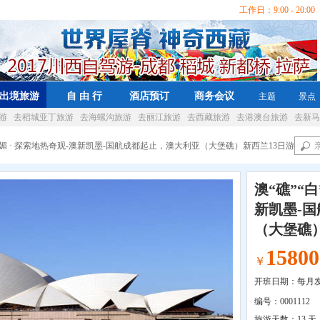
工作日：9:00 - 20:00 
出境旅游
自 由 行
酒店预订
商务会议
主题
景点
游
去稻城亚丁旅游
去海螺沟旅游
去丽江旅游
去西藏旅游
去港澳台旅游
去新马
“白”媚 · 探索地热奇观-澳新凯墨-国航成都起止，澳大利亚（大堡礁）新西兰13日游
澳“礁”“白
新凯墨-
（大堡礁）
15800
￥
开班日期：每月
编号：
0001112
旅游天数：
13 天