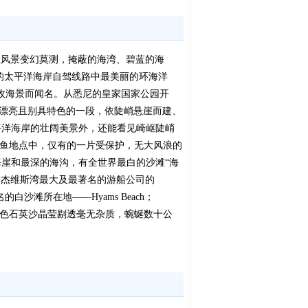
一路上风景变幻莫测，掩蔽的海湾、碧蓝的海
的太平洋海岸自驾线路中最美丽的环海洋
以无敌海景而闻名。从悉尼的皇家国家公园开
路最漂亮且别具特色的一段，依陡峭悬崖而建、
平洋海岸的壮阔美景外，还能看见崎岖陡峭
鲸鱼地点中，仅有的一片受保护，无大风浪的
海崖和最深的海沟，有全世界最白的沙滩“海
验、杰维斯湾最大及最著名的游船公司的
的白沙滩所在地——Hyams Beach；
滩。白色石英沙晶莹剔透毫无杂质，蜿蜒数十公