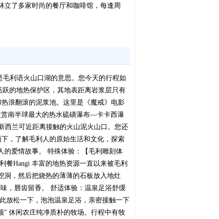
林立了多家时尚的餐厅和咖啡馆，每逢周
阿”是毛利语火山口湖的意思。您今天的行程如
a罗托鲁瓦活跃的地热保护区，其地表距离岩浆层只有
孔和热浪翻滚的泥浆池。这里是《魔戒》电影
欣赏南半球最大的热水硫磺瀑布—卡卡西瀑
一睹新西兰可近距离接触的火山泥火山口。您还
领下，了解毛利人的原始生活和文化，探索
人的爱情故事。 特殊体验：【毛利雕刻体
Hangi 丰富的地热资源一直以来被毛利
挖洞，然后把烧热的薄薄的石板放入地灶
原味，唇齿留香。 舒适体验：温泉足浴舒缓
在此放松一下，泡泡温泉足浴，亲密接触一下
爱歌顿” 休闲农庄纯净质朴的牧场。行程中有牧