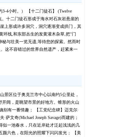
-4小时。） 【十二门徒石】 (Twelve
k)的中心看点。十二门徒石形成于海水对石灰岩悬崖的
在悬崖上形成许多洞穴，洞穴逐渐变成拱门，其
黄环线,和东部丛生的发黄灌木杂草,把“门
的神秘与壮美一览无遗,等待您的探索。然而时
史。这不容错过的世界自然遗产，赶紧来一
伊甸山景区位于奥克兰市中心以南约5公里处，
视野开阔，是眺望市景的好地方。锥形的火山
确别有一番情趣； 【工党纪念碑】迈克尔·
hael Joseph Savage)而建的；
得似一池春水，只在近岸处才泛起浅浅的几
五颜六色，在阳光的照耀下闪闪发光； 【美