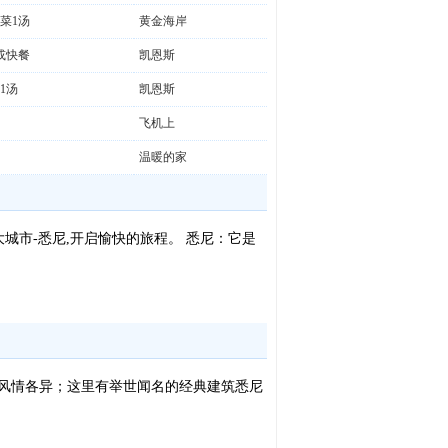
菜1汤
黄金海岸
或快餐
凯恩斯
1汤
凯恩斯
飞机上
温暖的家
城市-悉尼,开启愉快的旅程。 悉尼：它是
,风情各异；这里有举世闻名的经典建筑悉尼