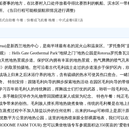
船赛事的地方，在比赛村入口处停放着夺得比赛胜利的帆船。滨水区一带
。 (当日行程可能根据航班情况进行调整)
式自助餐 午餐：快餐或飞机餐 晚餐：中式桌餐6菜1汤
orua)是新西兰地热中心，是南半球最有名的泥火山和温泉区。“罗托鲁
ells Gate Geothermal Park“地狱之门”地热公园是Rotoru
5公里的天然地热景观步道。保护区内拥有丰富的地热景观，热气腾腾的喷气
Ⅱ》的取景拍摄地。您可沿着古代毛利战士走过的步道漫步于保护区内，
毛利战士从战场上归来之后沐浴疗养的地方，含有硫磺的热水可使其伤口愈合。
奇。 特别安排：跟随毛利向导的脚步探索地热活动 在园区毛利向导的带
学习百年前毛利人的传统舞蹈，挥舞战士们打仗的武器，聆听一段毛利动
亲手雕刻完毕作为礼物带回国赠送家人或留为纪念。 特色午餐：纯正毛利餐
战争带来的创伤。毛利族人擅长用地热烧煮食物，传统的毛利餐是在地上
蒸煮过程中不加入除盐以外的任何佐料，出来的Hangi可称得上是原汁
）游览数平方公里的地热公园，这里的地热喷泉眼全部裸露地表，我们可以
ODOME FARM TOUR) 您可以乘坐牧场专车参观面积达350英亩的“