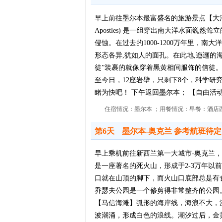
早上前往墨尔本最富盛名的旅游景点【大洋路】 (
Apostles) 是一组穿出南大洋水面巍然耸立
侵蚀。在过去的1000-1200万年里
形态各异,犹如人的面孔。在此地,迤逦的
徒”装裹的就像穿着黑黄相间服饰的信徒。
至今日，12座岩壁，只剩下8个，科学
睹为快吧！ 下午返回墨尔本； 【自由活
住宿情况：墨尔本 ；用餐情况：早餐：酒店西
第6天
墨尔本-奥克兰 参考航班待定
早上乘机前往新西兰第一大城市-奥克兰，抵
是一座著名的死火山，形成于2-3万年以
口就在山顶的脚下，而火山口底部总是有食
乔瑟夫公园是一个修剪得非常整齐的公园。这个公
【马信海滩】弧形的海岸线，海浪不大，
波潮涌，形成白色的浪线。潮汐过后，金