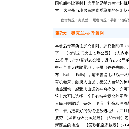
国帆船杯比赛村】这里曾是举办美洲杯帆
末，这里是当地居民较喜爱聚集的休闲场所
住宿情况：奥克兰 ；用餐情况：早餐：酒店西
第7天
奥克兰-罗托鲁阿
早餐后专车前往罗托鲁阿。罗托鲁阿(Rot
下： 【地狱之门火山地热公园】（入内参观）：H
2.5公里，占地超过20公顷，设有2.
中生产兽人的取景地，还是《爸爸去哪儿
布（Kakahi Falls），这里曾是
有机会亲手触摸火山泥，感受大自然的神
地热活动，感受火山泥的神奇疗效。亦可
验】您可以选择一个具有特殊意义的图腾，
人民用来取暖、做饭、洗浴、礼仪和冲洗
中，最后把裹好的食物也放进地灶，并且在
疲劳 【温泉地热公园足浴】（30分钟
新西兰的地热； 【爱歌顿皇家牧场】(AGR