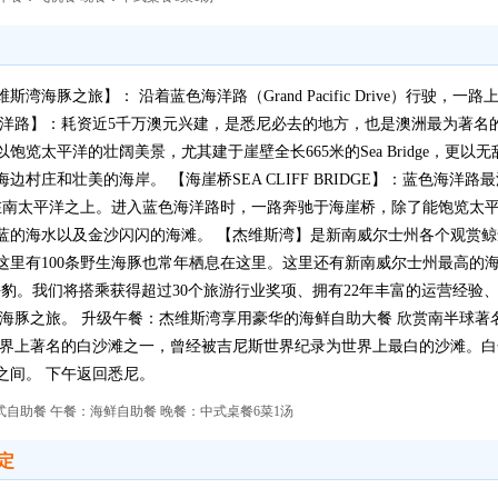
海豚之旅】： 沿着蓝色海洋路（Grand Pacific Drive）行驶，
海洋路】：耗资近5千万澳元兴建，是悉尼必去的地方，也是澳洲最为著名
饱览太平洋的壮阔美景，尤其建于崖壁全长665米的Sea Bridge，更
村庄和壮美的海岸。 【海崖桥SEA CLIFF BRIDGE】：蓝色海洋
逸在南太平洋之上。进入蓝色海洋路时，一路奔驰于海崖桥，除了能饱览太
蓝的海水以及金沙闪闪的海滩。 【杰维斯湾】是新南威尔士州各个观赏
这里有100条野生海豚也常年栖息在这里。这里还有新南威尔士州最高的
只海豹。我们将搭乘获得超过30个旅游行业奖项、拥有22年丰富的运营经
，展开观鲸及观海豚之旅。 升级午餐：杰维斯湾享用豪华的海鲜自助大餐 欣赏南半球著名
 Beach 是世界上著名的白沙滩之一，曾经被吉尼斯世界纪录为世界上最白的沙
之间。 下午返回悉尼。
自助餐 午餐：海鲜自助餐 晚餐：中式桌餐6菜1汤
定