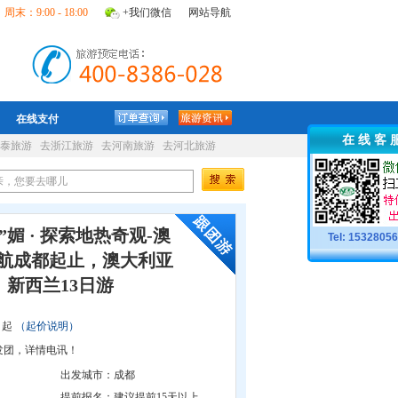
周末：9:00 - 18:00
+我们微信
网站导航
在线支付
在 线 客 
泰旅游
去浙江旅游
去河南旅游
去河北旅游
”媚 · 探索地热奇观-澳
Tel: 1532805
国航成都起止，澳大利亚
新西兰13日游
起
（起价说明）
发团，详情电讯！
出发城市：
成都
提前报名：
建议提前15天以上