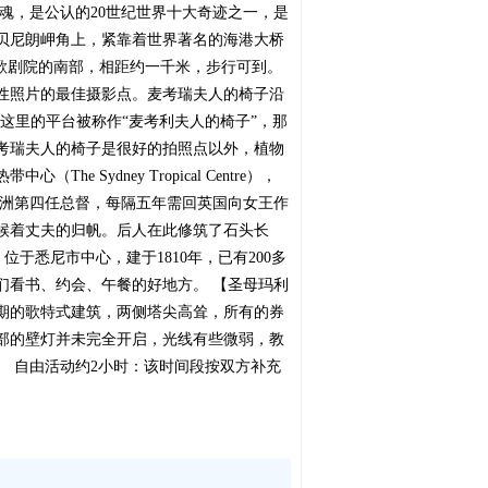
魂，是公认的20世纪世界十大奇迹之一，是
贝尼朗岬角上，紧靠着世界著名的海港大桥
尼歌剧院的南部，相距约一千米，步行可到。
性照片的最佳摄影点。麦考瑞夫人的椅子沿
oint），这里的平台被称作“麦考利夫人的椅子”，那
考瑞夫人的椅子是很好的拍照点以外，植物
dney Tropical Centre），
任澳洲第四任总督，每隔五年需回英国向女王作
候着丈夫的归帆。后人在此修筑了石头长
于悉尼市中心，建于1810年，已有200多
们看书、约会、午餐的好地方。 【圣母玛利
期的歌特式建筑，两侧塔尖高耸，所有的券
部的壁灯并未完全开启，光线有些微弱，教
 自由活动约2小时：该时间段按双方补充