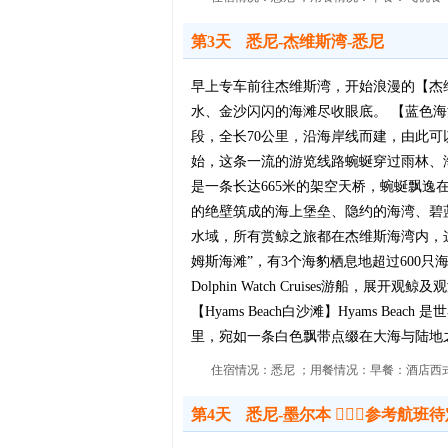
第3天
悉尼-杰维斯湾-悉尼
早上专车前往杰维斯湾，开始浪漫的【杰维斯湾
水、金沙闪闪的海滩尽收眼底。 【蓝色
段，全长70公里，沿海岸线而建，由此可以
始，这条一流的游览线路蜿蜒穿过雨林、海边
是一条长达665米的架空天桥，蜿蜒飘
的绝壁筑成的海上堡垒、隐约的海湾、碧
水域，所有赏鲸之旅都在杰维斯海湾内，
姆斯海滩”，有3个海豹栖息地超过600
Dolphin Watch Cruises游船
【Hyams Beach白沙滩】Hyams
里，宛如一条白色飘带点缀在大海与陆地
住宿情况：悉尼 ；用餐情况：早餐：酒店西式
第4天
悉尼-墨尔本 参考航班待