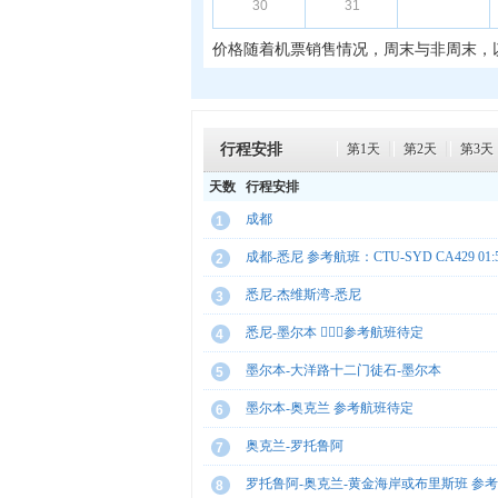
30
31
价格随着机票销售情况，周末与非周末，
行程安排
第1天
第2天
第3天
天数
行程安排
成都
1
成都-悉尼 参考航班：CTU-SYD CA429 01:50-
2
悉尼-杰维斯湾-悉尼
3
悉尼-墨尔本 参考航班待定
4
墨尔本-大洋路十二门徒石-墨尔本
5
墨尔本-奥克兰 参考航班待定
6
奥克兰-罗托鲁阿
7
罗托鲁阿-奥克兰-黄金海岸或布里斯班 参
8