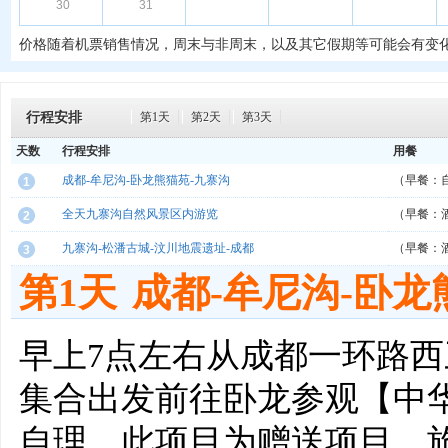
30
31
价格随着机票销售情况，周末与非周末，以及其它假期等可能会有变
行程安排
第1天
第2天
第3天
天数
行程安排
用餐
成都-牟尼沟-卧龙熊猫苑-九寨沟
（早餐：
1
全天九寨沟自然风景区内游览
（早餐：
2
九寨沟-松潘古城-汶川地震遗址-成都
（早餐：
3
第1天
成都-牟尼沟-卧龙
早上7点左右从成都一环路
集合出发前往卧龙参观【中华
自理，此项目为赠送项目，