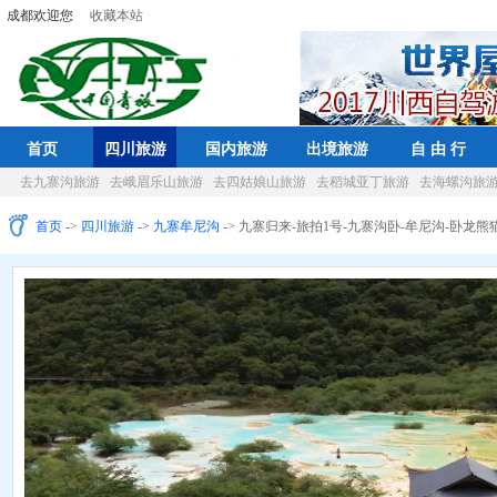
成都欢迎您
收藏本站
首页
四川旅游
国内旅游
出境旅游
自 由 行
去九寨沟旅游
去峨眉乐山旅游
去四姑娘山旅游
去稻城亚丁旅游
去海螺沟旅
首页
->
四川旅游
->
九寨牟尼沟
-> 九寨归来-旅拍1号-九寨沟卧-牟尼沟-卧龙