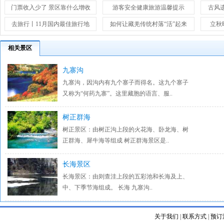
门票收入少了 景区靠什么增收
游客安全健康旅游温馨提示
古风
去旅行丨11月国内最佳旅行地
如何让藏羌传统村落“活”起来
立秋
相关景区
九寨沟
九寨沟，因沟内有九个寨子而得名。这九个寨子
又称为“何药九寨”。这里藏胞的语言、服..
树正群海
树正景区：由树正沟上段的火花海、卧龙海、树
正群海、犀牛海等组成 树正群海景区是..
长海景区
长海景区：由则查洼上段的五彩池和长海及上、
中、下季节海组成。 长海 九寨沟..
关于我们
|
联系方式
|
预订