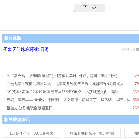
相关线路
圣象天门珠峰环线5日游
价格：318
...
2017夏令营—“战国巡游记”之荆楚单动单卧5日游，楚国（湖北荆州）
278
二进九寨！夜宿九寨沟沟内，九寨黄龙纯玩三日游，成都3环内免费接人
78
LY-英国+爱尔兰2国10天 国际五星航空EY航空、温莎城堡入内、赠送
1380
行摄川藏行—— 海螺沟、新都桥、塔公草原、稻城亚丁、然乌湖、波密、林
668
芝、
新魅力在岘·畅玩全跟团五日
239
相关旅游资讯
ICS高速小车、AOC最强大
旅游名城传帮带 “后进村”蝶
枯