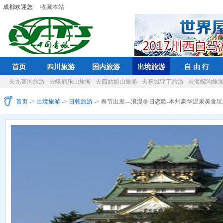
成都欢迎您
收藏本站
首页
四川旅游
国内旅游
出境旅游
自 由 行
去九寨沟旅游
去峨眉乐山旅游
去四姑娘山旅游
去稻城亚丁旅游
去海螺沟旅
首页
->
出境旅游
->
日韩旅游
-> 春节出发—浪漫冬日恋歌-本州豪华温泉美食玩