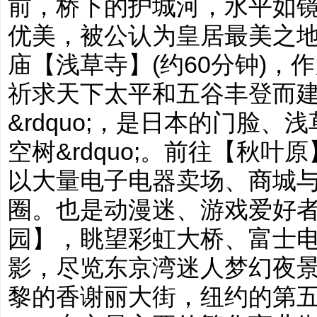
前，桥下的护城河，水平如
优美，被公认为皇居最美之地
庙【浅草寺】(约60分钟)，
祈求天下太平和五谷丰登而建造
&rdquo;，是日本的门脸、浅
空树&rdquo;。前往【秋
以大量电子电器卖场、商城
圈。也是动漫迷、游戏爱好
园】，眺望彩虹大桥、富士
影，尽览东京湾迷人梦幻夜
黎的香谢丽大街，纽约的第