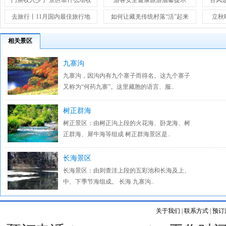
门票收入少了 景区靠什么增收
游客安全健康旅游温馨提示
古风
去旅行丨11月国内最佳旅行地
如何让藏羌传统村落“活”起来
立秋
相关景区
九寨沟
九寨沟，因沟内有九个寨子而得名。这九个寨子
又称为“何药九寨”。这里藏胞的语言、服..
树正群海
树正景区：由树正沟上段的火花海、卧龙海、树
正群海、犀牛海等组成 树正群海景区是..
长海景区
长海景区：由则查洼上段的五彩池和长海及上、
中、下季节海组成。 长海 九寨沟..
关于我们
|
联系方式
|
预订