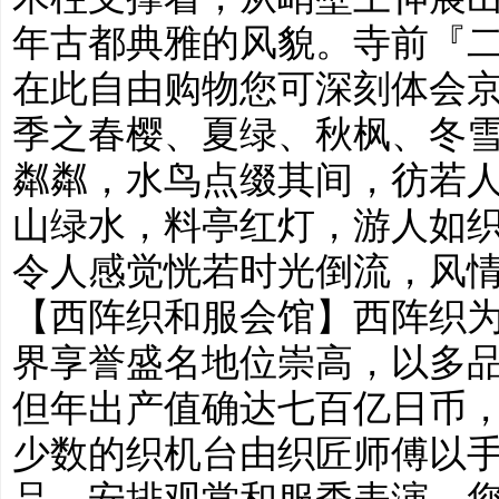
年古都典雅的风貌。寺前『
在此自由购物您可深刻体会
季之春樱、夏绿、秋枫、冬
粼粼，水鸟点缀其间，彷若
山绿水，料亭红灯，游人如
令人感觉恍若时光倒流，风
【西阵织和服会馆】西阵织
界享誉盛名地位崇高，以多
但年出产值确达七百亿日币
少数的织机台由织匠师傅以