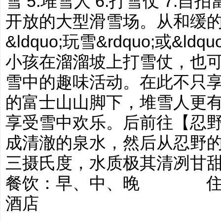
雪 5.堆雪人 6.打雪仗 7
开放的大型滑雪场。从和缓
&ldquo;玩雪&rdquo;或&l
小孩在溜溜坡上打雪仗，也
雪中的趣味活动。在此不只
的富士山山脚下，堆雪人更
享受雪中欢乐。后前往【忍
成清澈的泉水，然后从忍野
三摄氏度，水质极其清冽甘甜，
餐饮：早、中、晚 住宿
酒店