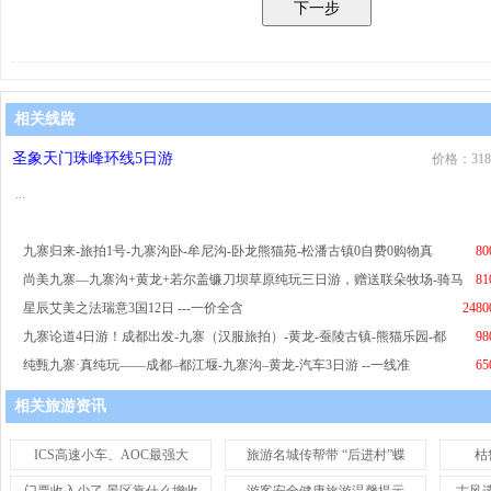
相关线路
圣象天门珠峰环线5日游
价格：318
...
九寨归来-旅拍1号-九寨沟卧-牟尼沟-卧龙熊猫苑-松潘古镇0自费0购物真
80
尚美九寨—九寨沟+黄龙+若尔盖镰刀坝草原纯玩三日游，赠送联朵牧场-骑马
81
星辰艾美之法瑞意3国12日 ---一价全含
2480
九寨论道4日游！成都出发-九寨（汉服旅拍）-黄龙-蚕陵古镇-熊猫乐园-都
98
纯甄九寨·真纯玩——成都–都江堰-九寨沟–黄龙-汽车3日游 --一线准
65
相关旅游资讯
ICS高速小车、AOC最强大
旅游名城传帮带 “后进村”蝶
枯