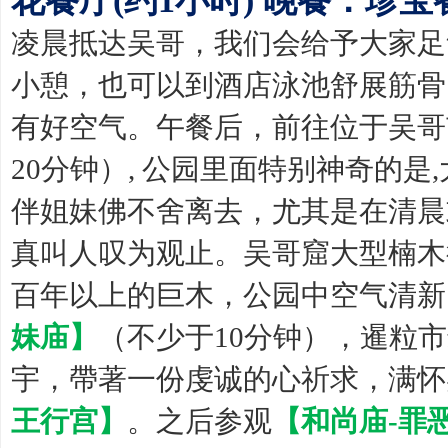
花餐厅(约1小时) 晚餐：珍宝
凌晨抵达吴哥，我们会给予大家足
小憩，也可以到酒店泳池舒展筋骨
有好空气。午餐后，前往位于吴哥
20分钟）, 公园里面特别神奇的
伴姐妹佛不舍离去，尤其是在清晨
真叫人叹为观止。吴哥窟大型楠木
百年以上的巨木，公园中空气清新
妹庙】
（不少于10分钟），暹粒
宇，帶著一份虔诚的心祈求，满怀
王行宫】
。之后参观
【和尚庙-罪