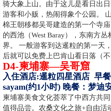
骑大象上山。由于这儿是看日出日
游客和小贩，热闹得象个公园。 
棉王朝移都吴哥建造的第一个寺庙
的西池（West Baray），东
界。 一般游客到达暹粒的第一天
后就可以免费上巴肯山看日落（不
D4-柬埔寨—吴哥窟
入住酒店:暹粒四星酒店 早餐
sayam(约1小时) 晚餐：梦迪
柬埔寨美食文化荟萃了中西方共同
值得品尝。农桑文化之旅+自由活