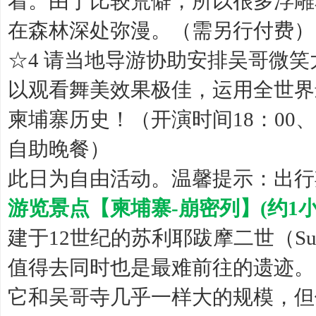
着。由于比较荒僻，所以很多浮雕
在森林深处弥漫。（需另行付费）
☆4 请当地导游协助安排吴哥微
以观看舞美效果极佳，运用全世界
柬埔寨历史！（开演时间18：00、 
自助晚餐）
此日为自由活动。温馨提示：出行
游览景点【柬埔寨-崩密列】(约1小
建于12世纪的苏利耶跋摩二世（Sur
值得去同时也是最难前往的遗迹。 崩
它和吴哥寺几乎一样大的规模，但