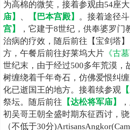
为高棉的微笑，接着参观由54座
庙】
、
【巴本宫殿】
。接着途径斗
宫】
，它建于8世纪，供奉婆罗门
治病的疗效，随后前往【宝剑塔】
方，午餐后前往好莱坞大片
《古墓
世纪末，由于经过500多年荒漠
树缠绕着千年奇石，仿佛爱恨纠缠
化已逝国王的地方。接着续参观
【
祭坛。随后前往
【达松将军庙】
，
初吴哥王朝全盛时期东征西讨，骁
（不低于30分)ArtisansAngkor(Camb