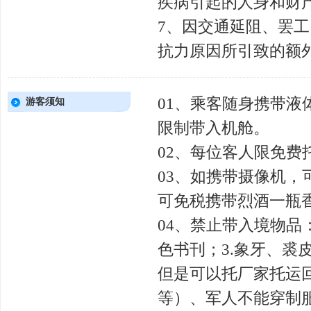
疾病引起的人身和财
7、因交通延阻、罢
抗力原因所引致的额
01、乘客随身携带
游客须知
限制带入机舱。
02、每位客人限免费
03、如携带摄像机，
可免税携带烈酒一瓶香
04、禁止带入境物品
色书刊；3.象牙、裘
但是可以托厂家托运
等）、军人不能穿制