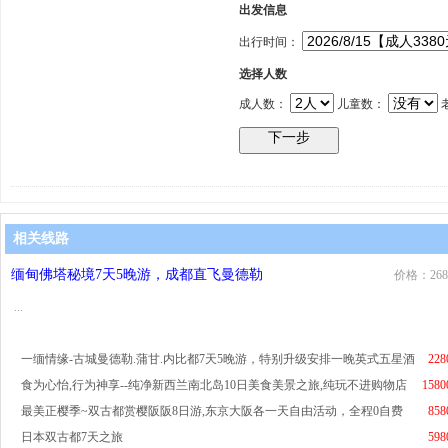
出发信息
出行时间：
选择人数
成人数：
儿童数：
相关线路
缅甸佛塔秘境7天5晚游，成都直飞曼德勒
价格：268
...
一缅情缘-古城曼德勒.蒲甘.内比都7天5晚游，特别升级安排一晚英式五星酒
228
食为心怡,行为神享--纯净新西兰南北岛10日美食美景之旅,纯玩不进购物店
1580
最美正樱季~双古都赏樱阪阪8日游,东京大阪各一天自由活动，全程0自费
858
日本双古都7天之旅
598