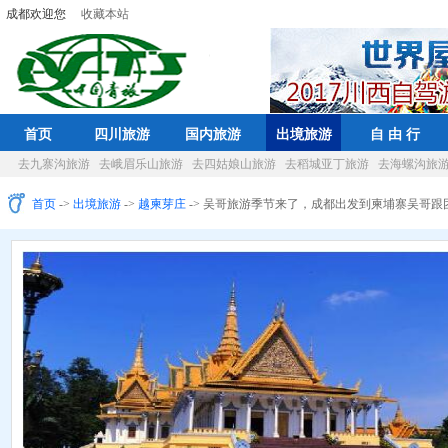
成都欢迎您
收藏本站
首页
四川旅游
国内旅游
出境旅游
自 由 行
去九寨沟旅游
去峨眉乐山旅游
去四姑娘山旅游
去稻城亚丁旅游
去海螺沟旅
首页
->
出境旅游
->
越柬芽庄
-> 吴哥旅游季节来了，成都出发到柬埔寨吴哥跟团