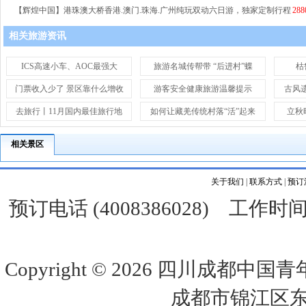
【辉煌中国】港珠澳大桥香港.澳门.珠海.广州纯玩双动六日游，独家定制行程
288
相关旅游资讯
ICS高速小车、AOC最强大
旅游名城传帮带 “后进村”蝶
枯
门票收入少了 景区靠什么增收
游客安全健康旅游温馨提示
古风
去旅行丨11月国内最佳旅行地
如何让藏羌传统村落“活”起来
立秋
相关景区
关于我们
|
联系方式
|
预订
预订电话 (4008386028) 工作时间 
Copyright © 2026
四川成都中国青
成都市锦江区东