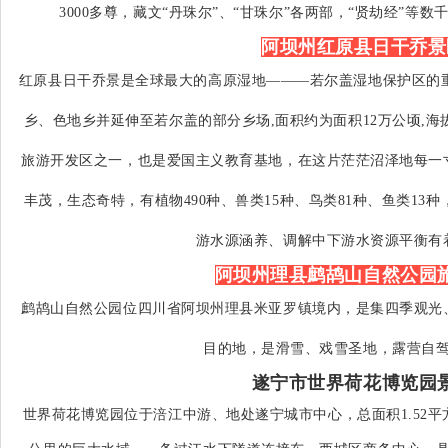
3000多尊，藏文“丹珠尔”、“甘珠尔”各两部，“贤劫经”等
阿坝州红原县日干乔景
红原县日干乔景是全球最大的高原湿地———若尔盖湿地保护区的
乡、色地乡并延伸至若尔盖的部分乡场,面积约为面积12万公顷,海拔33
旅游开发区之一，也是爱国主义教育基地，在这片茫茫沼泽地每一
丰茂，生态奇特，有植物490种、兽类15种、鸟类81种、鱼类1
游水源涵养、调解中下游水资源平衡有
阿坝州理县鹧鸪山自然公园
鹧鸪山自然公园位四川省阿坝州理县米亚罗镇境内，是集四季观光
目的地，是滑雪、戏雪圣地，露营自
遂宁市世界荷花博览园
世界荷花博览园位于涪江中游、地处遂宁城市中心，总面积1.52平方公