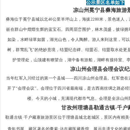
公示景区名单如下
凉山州冕宁县彝海旅游
彝海位于冕宁县城以北40公里羊坪山上，海拔2280米，景色迷人
嵌在群山中熠熠生辉的蓝宝石。四周层峦围护，林木茂盛，披绿拥
如染，水畔绿草如茵，湖光山色，令人陶醉。游人来到这里，可以体
树，群莺乱飞”的绝妙意境，结盟纪念碑、结盟石、结盟取水处更
护管理处，山顶建有瞭望台，湖中备有游船，湖畔有接待室、
凉山州会理县会理会议纪
当年红军入川经过的第一个县城——四川凉山州会理县。红军曾在
开了“会理会议”。会理位于四川省最南端，是古西南丝绸之路必经
楼。今天的小城，充满现代都市气息。会理是全凉山州
甘孜州理塘县勒通古镇-千户
勒通古镇·千户藏寨旅游景区位于理塘县城北老城区，景区内有精
青年书屋、藏区著名的囊索·达吉藏医藏香馆、展示非遗文化的藏