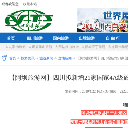
成都欢迎您
收藏本站
首页
四川旅游
国内旅游
出境旅游
自 由 行
去九寨沟旅游
去峨眉乐山旅游
去四姑娘山旅游
去稻城亚丁旅游
去海螺沟旅
首页
->
旅游资讯
->
旅游新闻
->
当地新闻
-> 【阿坝旅游网】四川拟新增21家
【阿坝旅游网】四川拟新增21家国家4A级
发表时间：2019/1/22 16:17:33 阅读：2222
榜！
咱
阿坝州红原县日干乔景区
阿坝州理县鹧鸪山自然公园旅