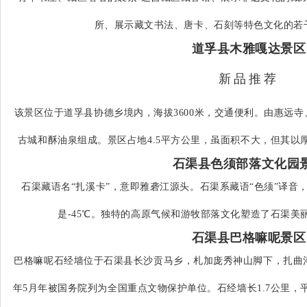
所、展示藏文书法、唐卡、石刻等特色文化的若
道孚县木雅嘎达景区
新品推荐
该景区位于道孚县协德乡境内，海拔3600米，交通便利。由惠远
古城和酥油泉组成。景区占地4.5平方公里，虽面积不大，但其以
石渠县色须部落文化园
石渠藏语名“扎溪卡”，意即雅砻江源头。石渠系藏语“色须”译音
是-45℃。独特的高原气候和游牧部落文化塑造了石渠美
石渠县巴格嘛呢景区
巴格嘛呢石经墙位于石渠县长沙贡马乡，札加庞秀神山脚下，扎曲河与
年5月年被国务院列为全国重点文物保护单位。石经墙长1.7公里，平均宽