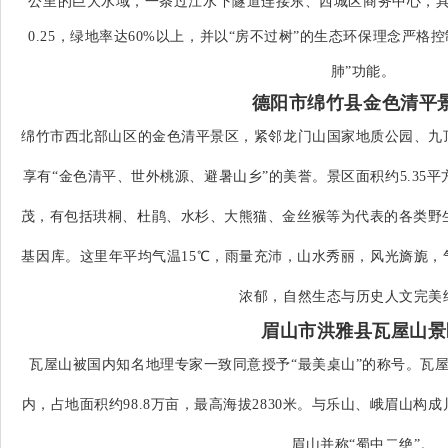
公里的巨大水域，一条过江水下隧道连接东、西城区商务中心，
0.25，绿地率达60%以上，并以“房不过树”的生态环保理念严格
肺”功能。
德阳市绵竹县金色清平
绵竹市西北部山区的金色清平景区，紧邻龙门山国家地质公园、九
享有“金色清平、世外桃源、避暑山乡”的美誉。景区面积约5.35
茂，有包括珙桐、杜鹃、水杉、大熊猫、金丝猴等为代表的各类野生
基因库。这里年平均气温15℃，雨量充沛，山水秀丽，风光旖旎
浓郁，自然生态与历史人文完美
眉山市洪雅县瓦屋山景
瓦屋山被国内知名地理专家一致同意授予“最美桌山”的称号。瓦
内，占地面积约98.8万亩，最高海拔2830米。与乐山、峨眉山
眉山并称“蜀中二绝”。