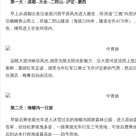
第一天：成都--天全--二郎山--泸定--磨西
早上从成都出发沿途观川西平原风光进入雅安，听浪漫“三雅”向您
沿幽幽青山而上，穿越二郎山隧道（海拔2200米，隧道全长4176米）
色，继而进入甘孜州境内。
远眺大渡河峡谷风光,感受无限太阳光影魅力，沿大渡河逆流而上抵
索桥，重踏红军足迹，感受当年红军22勇士飞夺泸定桥的气势，然后
住酒店，晚餐后自由活动。
第二天：海螺沟一日游
早饭后乘坐观光车进入冰雪过后的海螺沟国家森林公园，进入原始森
苍翠，丝丝松萝摇曳多姿，一路乘观光车行至三号营地，可坐自费乘
后到达本行程海拔最高处——四号营地。