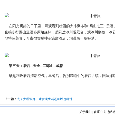
在阳光明媚的日子里，可观看到壮丽的大冰瀑布和“蜀山之王” 贡嘎山
直接步行游山道漫步原始森林，后到达冰川观景台，观冰川裂缝、冰
地特色美食，可夜宿贡嘎神汤温泉酒店，泡温泉一晚好梦。
第三天：磨西--天全--二郎山--成都
早起呼吸磨西清新空气，早餐后，告别晨曦中的磨西古镇，回味海
上一篇：
去了大理双廊，才发现生活还可以这样过
关于我们
|
联系方式
|
预订