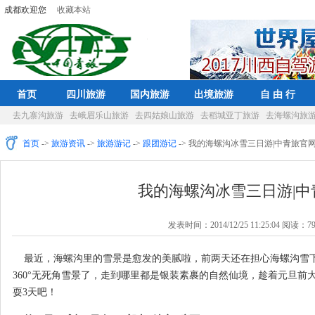
成都欢迎您
收藏本站
首页
四川旅游
国内旅游
出境旅游
自 由 行
去九寨沟旅游
去峨眉乐山旅游
去四姑娘山旅游
去稻城亚丁旅游
去海螺沟旅
首页
->
旅游资讯
->
旅游游记
->
跟团游记
-> 我的海螺沟冰雪三日游|中青旅官
我的海螺沟冰雪三日游|中
发表时间：2014/12/25 11:25:04 阅读：7
最近，海螺沟里的雪景是愈发的美腻啦，前两天还在担心海螺沟雪
360°无死角雪景了，走到哪里都是银装素裹的自然仙境，趁着元旦前
耍3天吧！